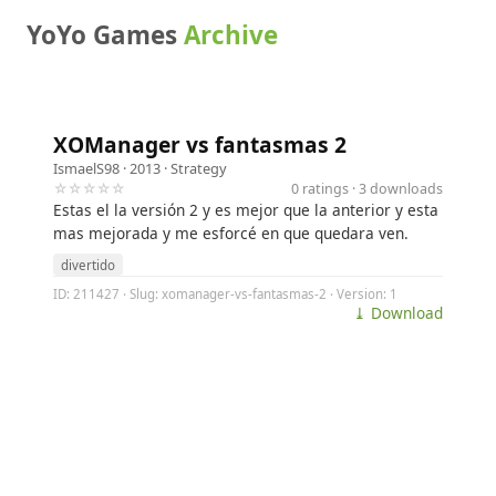
YoYo Games
Archive
XOManager vs fantasmas 2
IsmaelS98
· 2013 ·
Strategy
☆☆☆☆☆
0 ratings · 3 downloads
Estas el la versión 2 y es mejor que la anterior y esta
mas mejorada y me esforcé en que quedara ven.
divertido
ID: 211427 · Slug: xomanager-vs-fantasmas-2 · Version: 1
⤓ Download