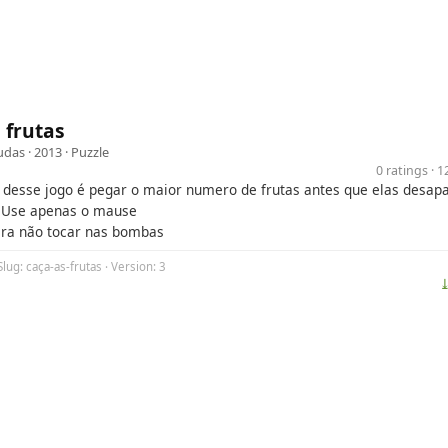
 frutas
udas
· 2013 ·
Puzzle
0 ratings · 
o desse jogo é pegar o maior numero de frutas antes que elas desa
s:Use apenas o mause
ra não tocar nas bombas
Slug: caça-as-frutas · Version: 3
⤓