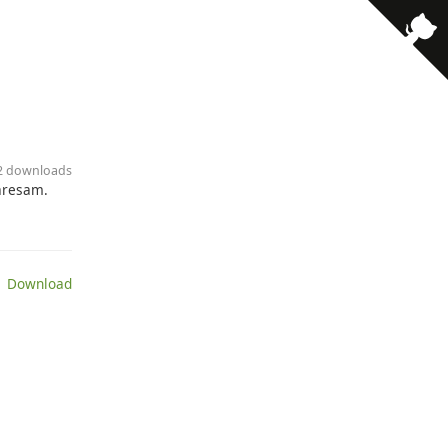
12 downloads
paresam.
 Download