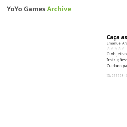
YoYo Games
Archive
Caça as
Emanuel Ar
☆☆☆☆☆
O obijetiv
Instruçõe
Cuidado pa
ID: 211523 · 