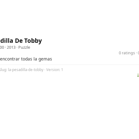
dilla De Tobby
00
· 2013 ·
Puzzle
0 ratings 
 encontrar todas la gemas
Slug: la-pesadilla-de-tobby · Version: 1
⤓