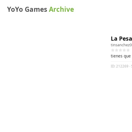
YoYo Games
Archive
La Pesa
tinsanchez0
☆☆☆☆☆
tienes que
ID: 212269 · 