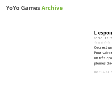
YoYo Games
Archive
L espo
soradu17
· 
☆☆☆☆☆
Ceci est u
Pour vaincr
un très gr
pleines d'
ID: 213253 · 