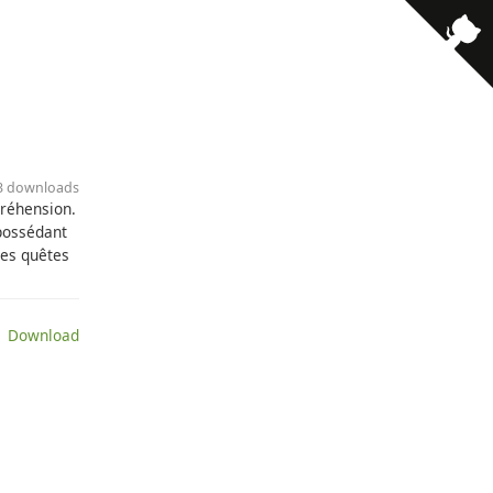
13 downloads
préhension.
 possédant
ses quêtes
 Download