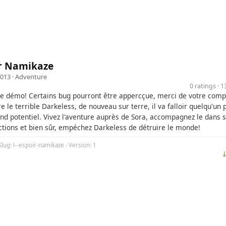
ir Namikaze
2013 ·
Adventure
0 ratings · 
ne démo! Certains bug pourront être appercçue, merci de votre com
e le terrible Darkeless, de nouveau sur terre, il va falloir quelqu'un
and potentiel. Vivez l'aventure auprès de Sora, accompagnez le dans 
actions et bien sûr, empéchez Darkeless de détruire le monde!
Slug: l--espoir-namikaze · Version: 1
⤓