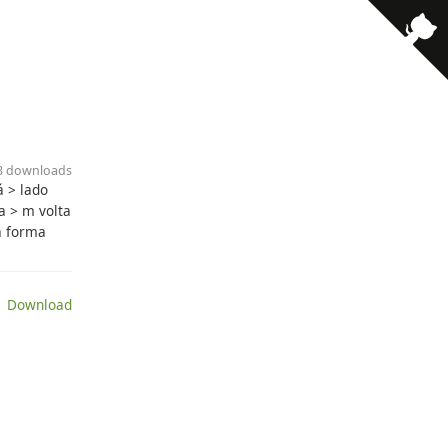
53 downloads
á > lado
a > m volta
a forma
 Download