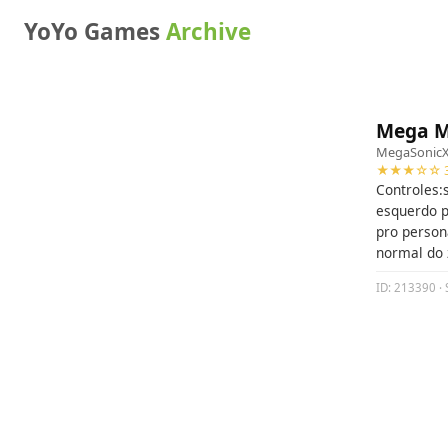
YoYo Games
Archive
Mega M
MegaSonic
★★★☆☆ 3
Controles:s
esquerdo p
pro person
normal do 
ID: 213390 ·