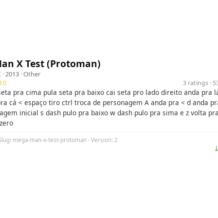
an X Test (Protoman)
X
· 2013 ·
Other
.0
3 ratings · 
eta pra cima pula seta pra baixo cai seta pro lado direito anda pra l
ra cá < espaço tiro ctrl troca de personagem A anda pra < d anda pr
agem inicial s dash pulo pra baixo w dash pulo pra sima e z volta pr
zero
 Slug: mega-man-x-test-protoman · Version: 2
⤓