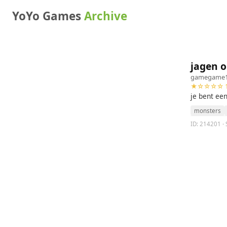
YoYo Games
Archive
jagen 
gamegame1
★☆☆☆☆ 1
je bent ee
monsters
ID: 214201 · 