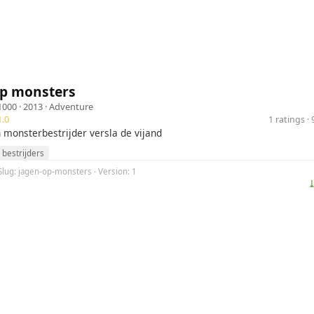
op monsters
000
· 2013 ·
Adventure
.0
1 ratings 
n monsterbestrijder versla de vijand
bestrijders
Slug: jagen-op-monsters · Version: 1
⤓