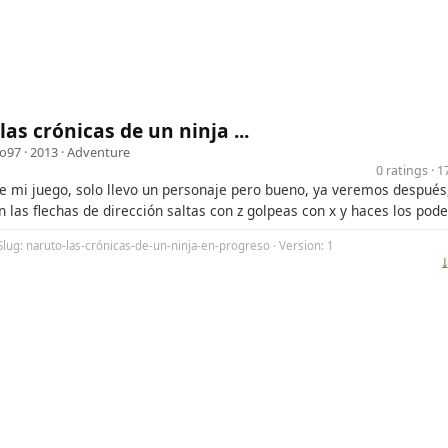
las crónicas de un ninja ...
o97
· 2013 ·
Adventure
0 ratings · 
e mi juego, solo llevo un personaje pero bueno, ya veremos después,
 las flechas de dirección saltas con z golpeas con x y haces los pode
Slug: naruto-las-crónicas-de-un-ninja-en-progreso · Version: 1
⤓