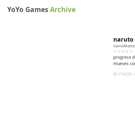
YoYo Games
Archive
naruto 
GameMatte
☆☆☆☆☆
progreso d
mueves con
ID: 214229 · 