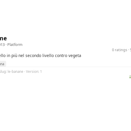
ane
013 ·
Platform
0 ratings 
llo in più nel secondo livello contro vegeta
ana
Slug: le-banane · Version: 1
⤓