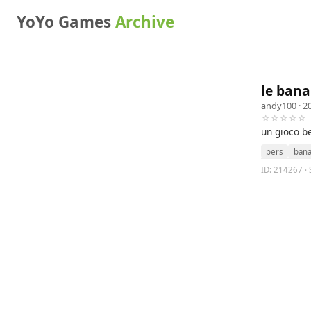
YoYo Games
Archive
le ban
andy100
· 2
☆☆☆☆☆
un gioco be
pers
ban
ID: 214267 · 