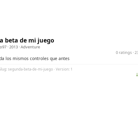
a beta de mi juego
o97
· 2013 ·
Adventure
0 ratings · 
da los mismos controles que antes
Slug: segunda-beta-de-mi-juego · Version: 1
⤓