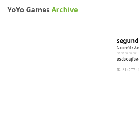
YoYo Games
Archive
segund
GameMatte
☆☆☆☆☆
asdsdajfsa
ID: 214277 · 