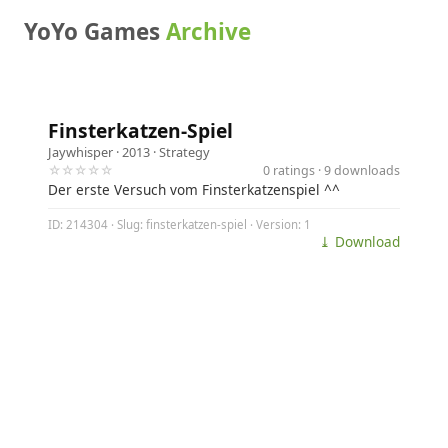
YoYo Games
Archive
Finsterkatzen-Spiel
Jaywhisper
· 2013 ·
Strategy
☆☆☆☆☆
0 ratings · 9 downloads
Der erste Versuch vom Finsterkatzenspiel ^^
ID: 214304 · Slug: finsterkatzen-spiel · Version: 1
⤓ Download