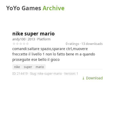
YoYo Games
Archive
nike super mario
andy100
· 2013 ·
Platform
☆☆☆☆☆
0 ratings · 13 downloads
comandi:saltare spazio,sparare ctrl,muovere
freccette il livello 1 non lo fatto bene m a quando
proseguite ese bello il gioco
nike
super
mario
ID: 214419 · Slug: nike-super-mario · Version: 1
⤓ Download