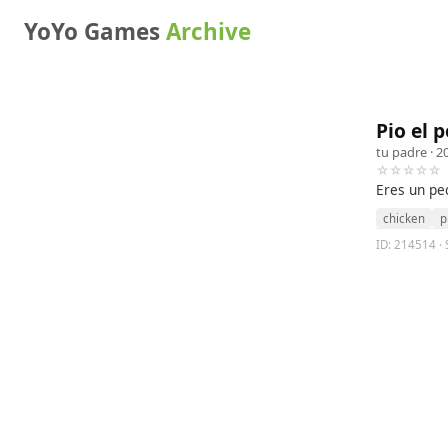
YoYo Games
Archive
Pio el p
tu padre
· 2
☆☆☆☆☆
Eres un pe
chicken
p
ID: 214514 · S