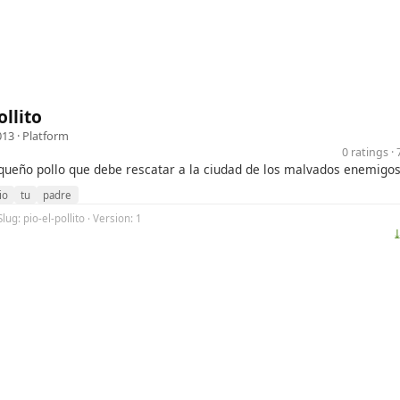
ollito
013 ·
Platform
0 ratings 
queño pollo que debe rescatar a la ciudad de los malvados enemigos
io
tu
padre
lug: pio-el-pollito · Version: 1
⤓