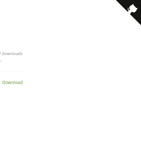
· 7 downloads
.
 Download