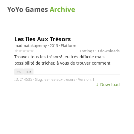
YoYo Games
Archive
Les Iles Aux Trésors
madmatakajimmy
· 2013 ·
Platform
☆☆☆☆☆
0 ratings · 3 downloads
Trouvez tous les trésors! Jeu très difficile mais
possibilité de tricher, à vous de trouver comment.
les
aux
ID: 214535 · Slug: les-iles-aux-trésors · Version: 1
⤓ Download