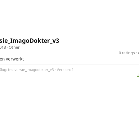
rsie_ImagoDokter_v3
013 ·
Other
0 ratings 
en verwerkt
Slug: testversie_imagodokter_v3 · Version: 1
⤓