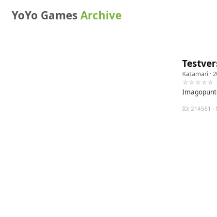
YoYo Games
Archive
Testve
Katamari
· 2
☆☆☆☆☆
Imagopunt
ID: 214561 · 