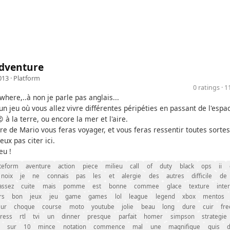
Adventure
013 ·
Platform
0 ratings · 
here,..à non je parle pas anglais...
un jeu où vous allez vivre différentes péripéties en passant de l'espa
 à la terre, ou encore la mer et l'aire.
ère de Mario vous feras voyager, et vous feras ressentir toutes sorte
eux pas citer ici.
eu !
teform
aventure
action
piece
milieu
call
of
duty
black
ops
ii
noix
je
ne
connais
pas
les
et
alergie
des
autres
difficile
de
assez
cuite
mais
pomme
est
bonne
commee
glace
texture
inte
rs
bon
jeux
jeu
game
games
lol
league
legend
xbox
mentos
ur
choque
course
moto
youtube
jolie
beau
long
dure
cuir
fre
ress
rtl
tvi
un
dinner
presque
parfait
homer
simpson
strategie
sur
10
mince
notation
commence
mal
une
magnifique
quis