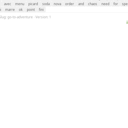
avec
menu
picard
soda
nova
order
and
chaos
need
for
spe
i
marre
ok
point
fini
Slug: go-to-adventure · Version: 1
⤓