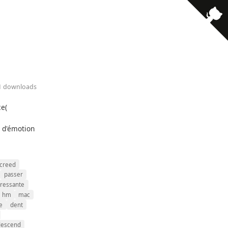
11 downloads
ce(
s d'émotion
creed
passer
rressante
hm
mac
e
dent
descend