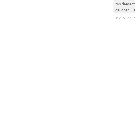
rapidement
gaucher
a
ID: 215123 · 