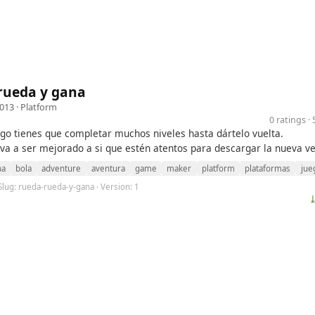
rueda y gana
2013 ·
Platform
0 ratings 
ego tienes que completar muchos niveles hasta dártelo vuelta.
 va a ser mejorado a si que estén atentos para descargar la nueva ve
na
bola
adventure
aventura
game
maker
platform
plataformas
jue
Slug: rueda-rueda-y-gana · Version: 1
⤓