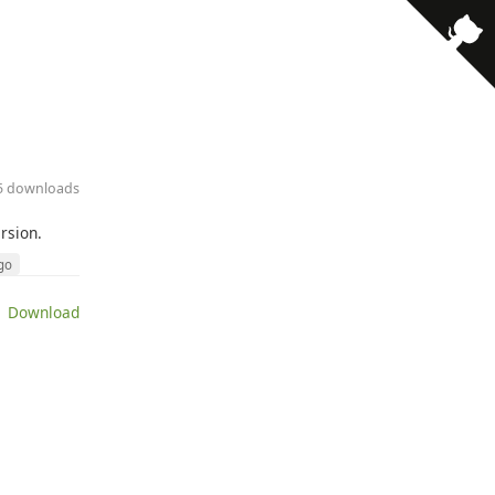
· 5 downloads
rsion.
go
 Download