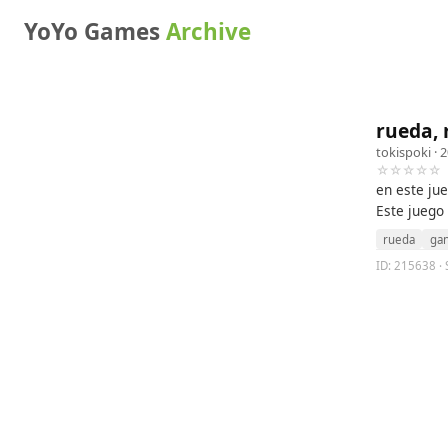
YoYo Games
Archive
rueda, 
tokispoki
· 
☆☆☆☆☆
en este ju
Este juego
rueda
ga
ID: 215638 · 