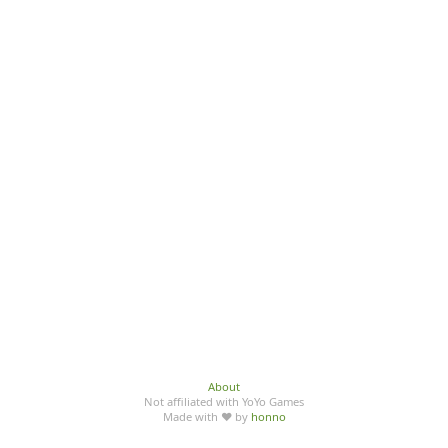
About
Not affiliated with YoYo Games
Made with ♥ by
honno