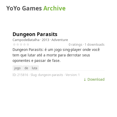
YoYo Games
Archive
Dungeon Parasits
CampodeBatalha
· 2013 ·
Adventure
☆☆☆☆☆
0 ratings · 1 downloads
Dungeon Parasits: é um jogo sing-player onde você
tem que lutar até a morte para derrotar seus
oponentes e passar de fase.
jogo
de
luta
ID: 215816 · Slug: dungeon-parasits · Version: 1
⤓ Download