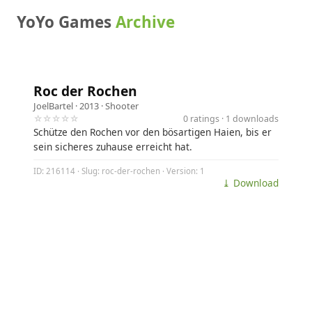
YoYo Games
Archive
Roc der Rochen
JoelBartel
· 2013 ·
Shooter
☆☆☆☆☆
0 ratings · 1 downloads
Schütze den Rochen vor den bösartigen Haien, bis er
sein sicheres zuhause erreicht hat.
ID: 216114 · Slug: roc-der-rochen · Version: 1
⤓ Download