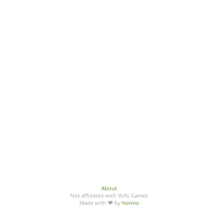
About
Not affiliated with YoYo Games
Made with ♥ by
honno