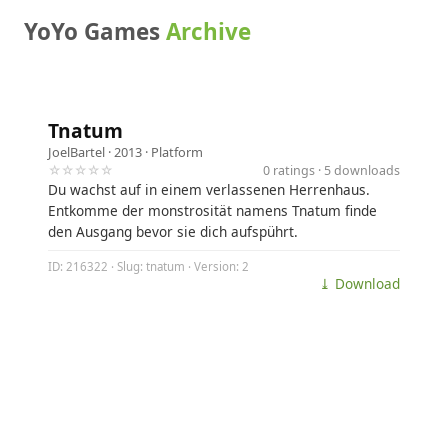
YoYo Games
Archive
Tnatum
JoelBartel
· 2013 ·
Platform
☆☆☆☆☆
0 ratings · 5 downloads
Du wachst auf in einem verlassenen Herrenhaus.
Entkomme der monstrosität namens Tnatum finde
den Ausgang bevor sie dich aufspührt.
ID: 216322 · Slug: tnatum · Version: 2
⤓ Download