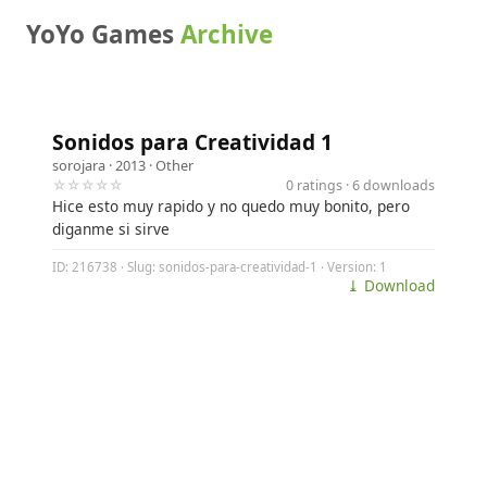
YoYo Games
Archive
Sonidos para Creatividad 1
sorojara
· 2013 ·
Other
☆☆☆☆☆
0 ratings · 6 downloads
Hice esto muy rapido y no quedo muy bonito, pero
diganme si sirve
ID: 216738 · Slug: sonidos-para-creatividad-1 · Version: 1
⤓ Download