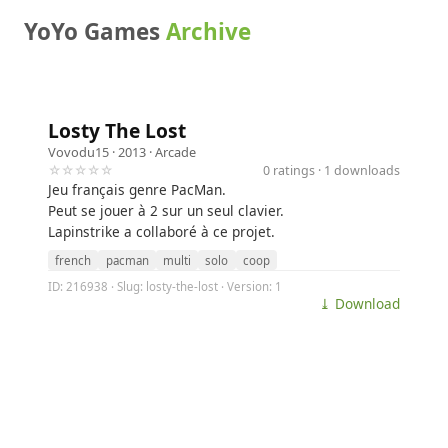
YoYo Games
Archive
Losty The Lost
Vovodu15
· 2013 ·
Arcade
☆☆☆☆☆
0 ratings · 1 downloads
Jeu français genre PacMan.
Peut se jouer à 2 sur un seul clavier.
Lapinstrike a collaboré à ce projet.
french
pacman
multi
solo
coop
ID: 216938 · Slug: losty-the-lost · Version: 1
⤓ Download