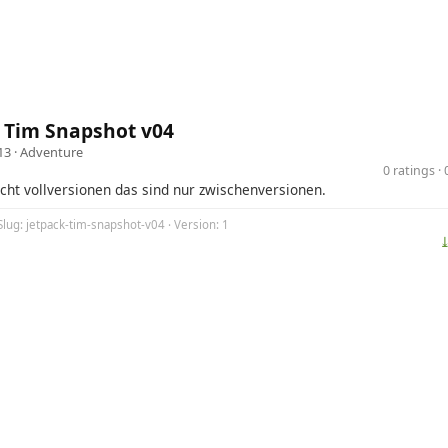
 Tim Snapshot v04
13 ·
Adventure
0 ratings 
icht vollversionen das sind nur zwischenversionen.
Slug: jetpack-tim-snapshot-v04 · Version: 1
⤓