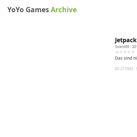
YoYo Games
Archive
Jetpack
Sveni99
· 20
☆☆☆☆☆
Das sind n
ID: 217002 · 