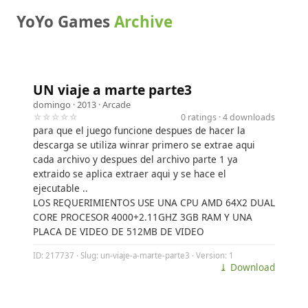
YoYo Games
Archive
UN viaje a marte parte3
domingo
· 2013 ·
Arcade
☆☆☆☆☆
0 ratings · 4 downloads
para que el juego funcione despues de hacer la
descarga se utiliza winrar primero se extrae aqui
cada archivo y despues del archivo parte 1 ya
extraido se aplica extraer aqui y se hace el
ejecutable ..
LOS REQUERIMIENTOS USE UNA CPU AMD 64X2 DUAL
CORE PROCESOR 4000+2.11GHZ 3GB RAM Y UNA
PLACA DE VIDEO DE 512MB DE VIDEO
ID: 217737 · Slug: un-viaje-a-marte-parte3 · Version: 1
⤓ Download