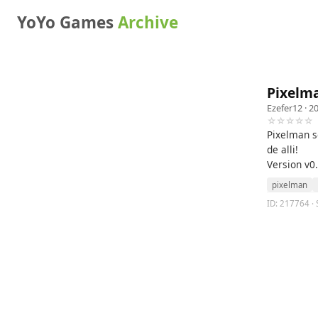
YoYo Games
Archive
Pixelma
Ezefer12
· 2
☆☆☆☆☆
Pixelman se
de alli!
Version v0
pixelman
ID: 217764 · 