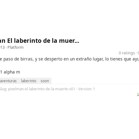
n El laberinto de la muer...
013 ·
Platform
0 ratings 
 paso de birras, y se desperto en un extraño lugar, lo tienes que ayu
.1 alpha m
aventuras
laberinto
soon
Slug: pixelman-el-laberinto-de-la-muerte-v01 · Version: 1
⤓