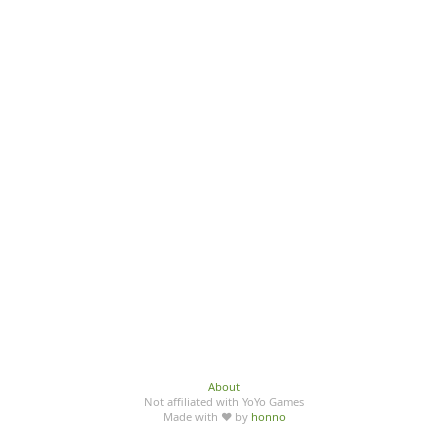
About
Not affiliated with YoYo Games
Made with ♥ by
honno