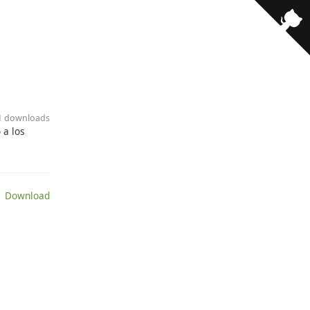
· 1 downloads
 a los
 Download