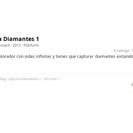
a Diamantes 1
eboard
· 2013 ·
Platform
0 ratings 
lorador con vidas infinitas y tienes que capturar diamantes evitando
Slug: captura-diamantes-1 · Version: 1
⤓