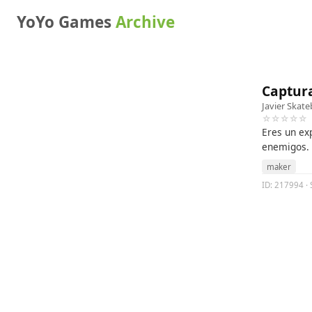
YoYo Games
Archive
Captur
Javier Skat
☆☆☆☆☆
Eres un exp
enemigos.
maker
ID: 217994 · 