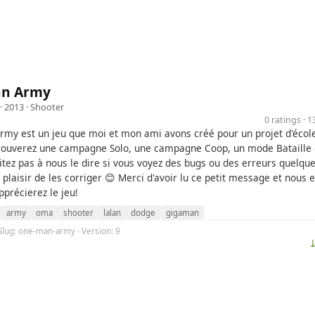
n Army
· 2013 ·
Shooter
0 ratings · 
my est un jeu que moi et mon ami avons créé pour un projet d'écol
trouverez une campagne Solo, une campagne Coop, un mode Bataille 
itez pas à nous le dire si vous voyez des bugs ou des erreurs quelque
plaisir de les corriger 😊 Merci d'avoir lu ce petit message et nous 
précierez le jeu!
army
oma
shooter
lalan
dodge
gigaman
Slug: one-man-army · Version: 9
⤓