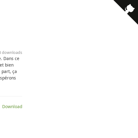
13 downloads
e. Dans ce
et bien
 part, ça
espérons
 Download