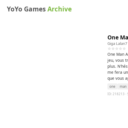
YoYo Games
Archive
One Ma
Giga Lalan7
☆☆☆☆☆
One Man Ar
jeu, vous 
plus. N'hés
me fera un 
que vous ap
one
man
ID: 218213 · 