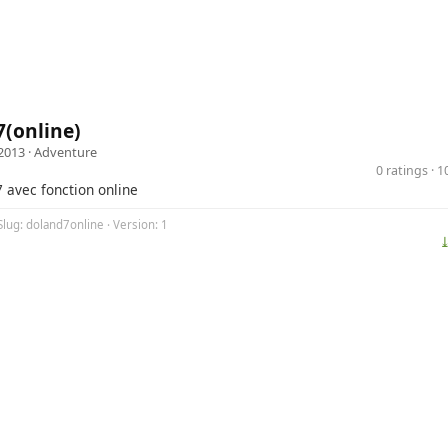
(online)
2013 ·
Adventure
0 ratings · 
7 avec fonction online
Slug: doland7online · Version: 1
⤓