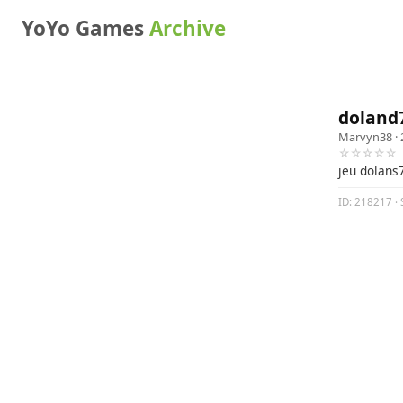
YoYo Games
Archive
doland7
Marvyn38
· 
☆☆☆☆☆
jeu dolans
ID: 218217 · 