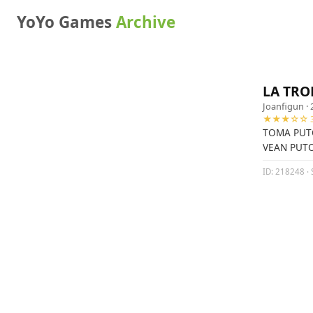
YoYo Games
Archive
LA TROL
Joanfigun
· 
★★★☆☆ 3
TOMA PUTO
VEAN PUT
ID: 218248 · S