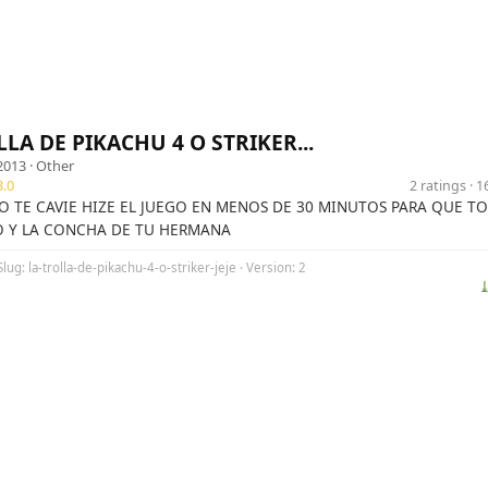
LA DE PIKACHU 4 O STRIKER...
2013 ·
Other
.0
2 ratings · 
 TE CAVIE HIZE EL JUEGO EN MENOS DE 30 MINUTOS PARA QUE T
O Y LA CONCHA DE TU HERMANA
lug: la-trolla-de-pikachu-4-o-striker-jeje · Version: 2
⤓