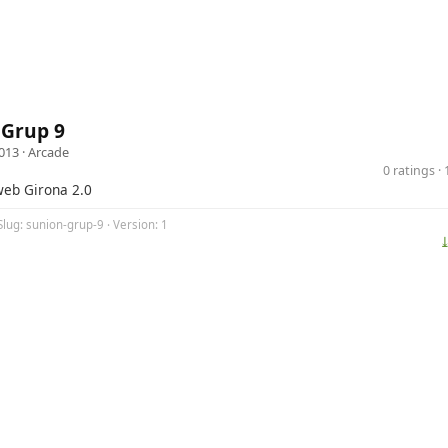
 Grup 9
013 ·
Arcade
0 ratings 
 web Girona 2.0
Slug: sunion-grup-9 · Version: 1
⤓