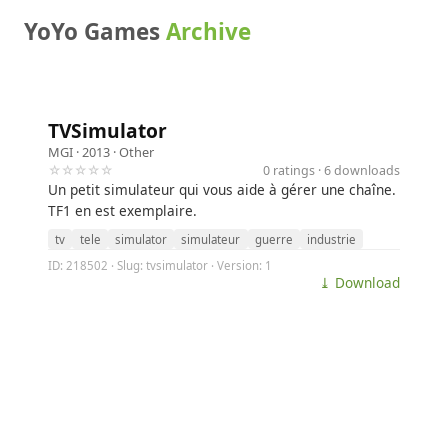
YoYo Games
Archive
TVSimulator
MGI
· 2013 ·
Other
☆☆☆☆☆
0 ratings · 6 downloads
Un petit simulateur qui vous aide à gérer une chaîne.
TF1 en est exemplaire.
tv
tele
simulator
simulateur
guerre
industrie
ID: 218502 · Slug: tvsimulator · Version: 1
⤓ Download