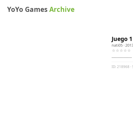
YoYo Games
Archive
Juego 1
nati05
· 2013
☆☆☆☆☆
.................
ID: 218968 · 