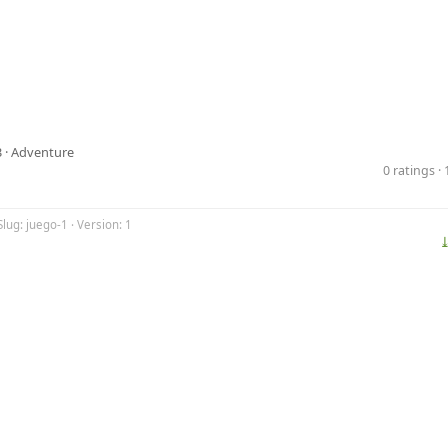
 ·
Adventure
0 ratings 
Slug: juego-1 · Version: 1
⤓