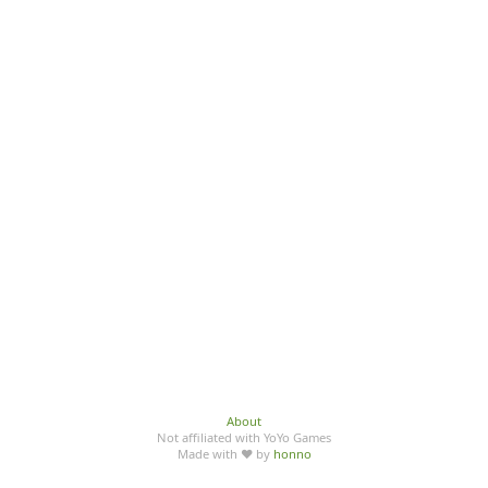
About
Not affiliated with YoYo Games
Made with ♥ by
honno