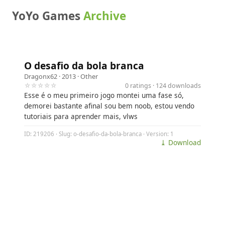
YoYo Games
Archive
O desafio da bola branca
Dragonx62
· 2013 ·
Other
☆☆☆☆☆
0 ratings · 124 downloads
Esse é o meu primeiro jogo montei uma fase só,
demorei bastante afinal sou bem noob, estou vendo
tutoriais para aprender mais, vlws
ID: 219206 · Slug: o-desafio-da-bola-branca · Version: 1
⤓ Download