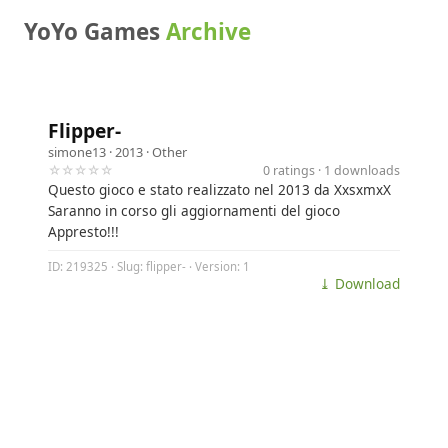
YoYo Games
Archive
Flipper-
simone13
· 2013 ·
Other
☆☆☆☆☆
0 ratings · 1 downloads
Questo gioco e stato realizzato nel 2013 da XxsxmxX
Saranno in corso gli aggiornamenti del gioco
Appresto!!!
ID: 219325 · Slug: flipper- · Version: 1
⤓ Download