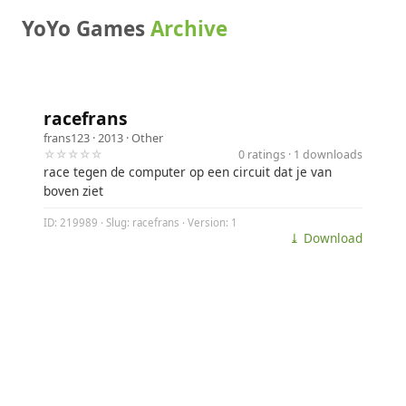
YoYo Games
Archive
racefrans
frans123
· 2013 ·
Other
☆☆☆☆☆
0 ratings · 1 downloads
race tegen de computer op een circuit dat je van
boven ziet
ID: 219989 · Slug: racefrans · Version: 1
⤓ Download