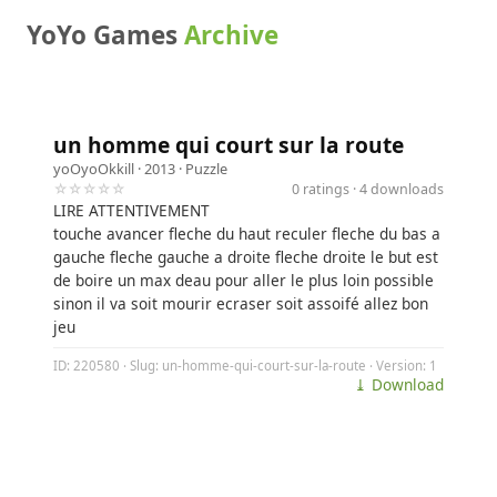
YoYo Games
Archive
un homme qui court sur la route
yoOyoOkkill
· 2013 ·
Puzzle
☆☆☆☆☆
0 ratings · 4 downloads
LIRE ATTENTIVEMENT
touche avancer fleche du haut reculer fleche du bas a
gauche fleche gauche a droite fleche droite le but est
de boire un max deau pour aller le plus loin possible
sinon il va soit mourir ecraser soit assoifé allez bon
jeu
ID: 220580 · Slug: un-homme-qui-court-sur-la-route · Version: 1
⤓ Download